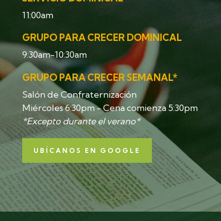
11:00am
GRUPO PARA CRECER DOMINICAL
9:30am-10:30am
GRUPO PARA CRECER SEMANAL*
Salón de Confraternización
Miércoles 6:30pm - Cena comienza 5:30pm
*Excepto durante el verano*
UBÍCANOS EN GOOGLE