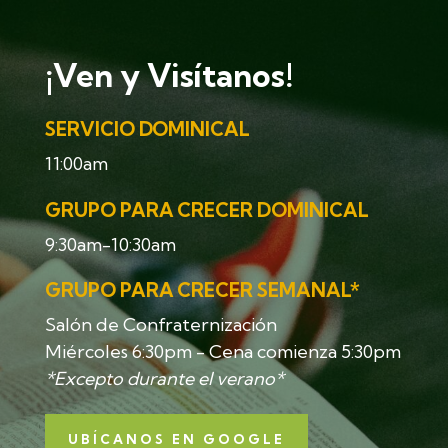
¡Ven y Visítanos!
SERVICIO DOMINICAL
11:00am
GRUPO PARA CRECER DOMINICAL
9:30am-10:30am
GRUPO PARA CRECER SEMANAL*
Salón de Confraternización
Miércoles 6:30pm - Cena comienza 5:30pm
*Excepto durante el verano*
UBÍCANOS EN GOOGLE